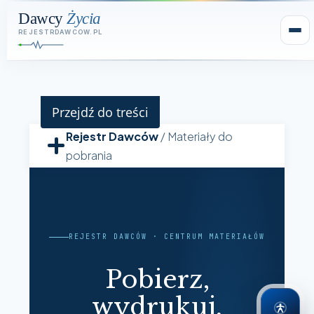
Przejdź do treści
Rejestr Dawców
/ Materiały do
pobrania
REJESTR DAWCÓW · CENTRUM MATERIAŁÓW
Pobierz,
wydrukuj,