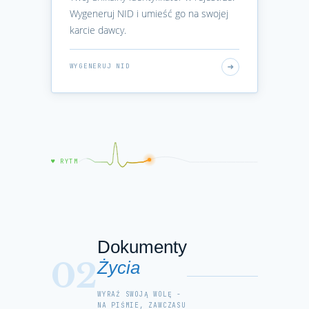
Wygeneruj NID i umieść go na swojej
karcie dawcy.
WYGENERUJ NID
♥ RYTM
Dokumenty
02
Życia
WYRAŹ SWOJĄ WOLĘ -
NA PIŚMIE, ZAWCZASU