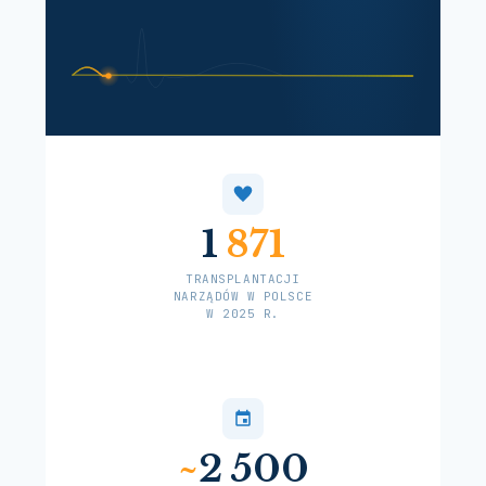
Rozmiar czcionki
Odstępy liter
Odstępy linii
Podkreślanie linków
Tryb dysleksji
1
871
WYGLĄD STRONY
◑
TRANSPLANTACJI
NARZĄDÓW W POLSCE
Kontrast
W 2025 R.
☀
Jasny
Zatrzymaj animacje
Duży kursor
~
2 500