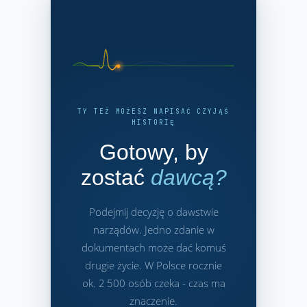
TY TEŻ MOŻESZ NAPISAĆ CZYJĄŚ
HISTORIĘ
Gotowy, by
zostać
dawcą?
Podejmij decyzję o dawstwie
narządów. Jedno zdanie w
dokumentach może dać komuś
drugie życie. W Polsce rocznie
ok. 2 500 osób czeka - czas ma
znaczenie.