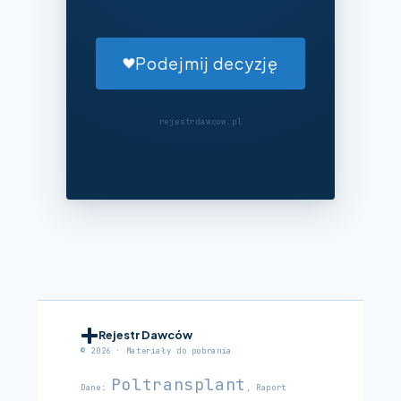
Podejmij decyzję
rejestrdawcow.pl
Rejestr Dawców
© 2026 · Materiały do pobrania
Poltransplant
Dane:
, Raport