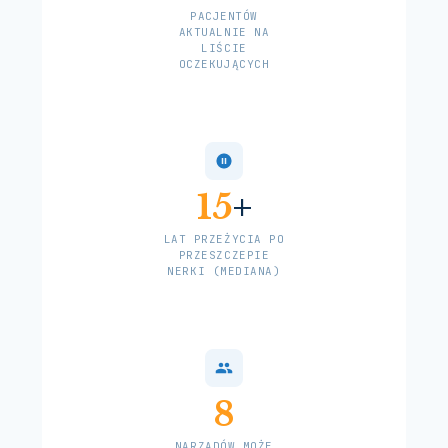
KOLOR TŁA STRONY
PACJENTÓW
AKTUALNIE NA
LIŚCIE
OCZEKUJĄCYCH
KOLOR TEKSTU STRONY
KOLOR NAGŁÓWKÓW
15
+
LAT PRZEŻYCIA PO
PRZESZCZEPIE
↺
Resetuj wszystkie us
NERKI (MEDIANA)
8
NARZĄDÓW MOŻE