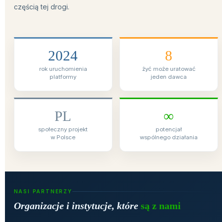
Rozmiar czcionki
Odstępy liter
Odstępy linii
Podkreślanie linków
Tryb dysleksji
WYGLĄD STRONY
◑
Kontrast
☀
Jasny
Zatrzymaj animacje
Duży kursor