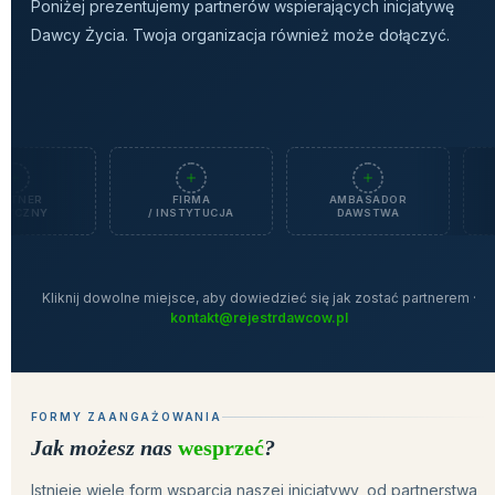
KOLOR TŁA STRONY
KOLOR TEKSTU STRONY
KOLOR NAGŁÓWKÓW
↺
Resetuj wszystkie us