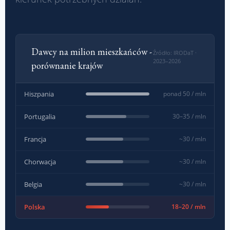
Dawcy na milion mieszkańców -
Źródło: IRODaT ·
2023–2026
porównanie krajów
Hiszpania
ponad 50 / mln
Portugalia
30–35 / mln
Francja
~30 / mln
Chorwacja
~30 / mln
Belgia
~30 / mln
Polska
18–20 / mln