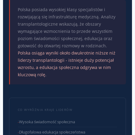
Polska posiada wysokiej klasy specjalistów i
rozwijającą się infrastrukturę medyczną. Analizy
transplantologiczne wskazują, że obszary
wymagające wzmocnienia to przede wszystkim
poziom świadomości społecznej, edukacja oraz
gotowość do otwartej rozmowy w rodzinach.
Polska osiąga wyniki około dwukrotnie niższe niż
liderzy transplantologii - istnieje duży potencjał
wzrostu, a edukacja społeczna odgrywa w nim
kluczową rolę.
CO WYRÓŻNIA KRAJE LIDERÓW
Wysoka świadomość społeczna
Długofalowa edukacja społeczeństwa