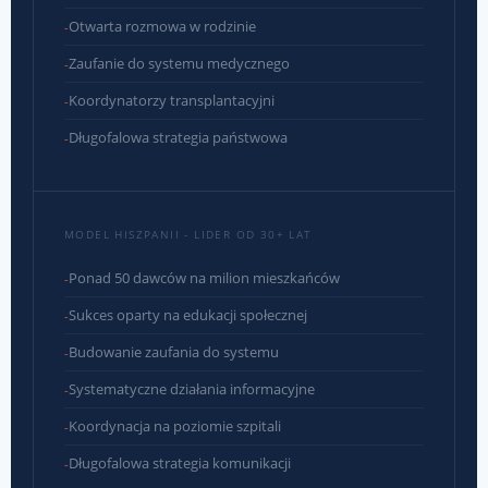
Otwarta rozmowa w rodzinie
Zaufanie do systemu medycznego
Koordynatorzy transplantacyjni
Długofalowa strategia państwowa
MODEL HISZPANII - LIDER OD 30+ LAT
Ponad 50 dawców na milion mieszkańców
Sukces oparty na edukacji społecznej
Budowanie zaufania do systemu
Systematyczne działania informacyjne
Koordynacja na poziomie szpitali
Długofalowa strategia komunikacji