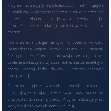
Program edukacyjny rejestrdawcow.pl jest inicjatywą
długofalową. Świadomość społeczna buduje się przez lata
- i właśnie dlatego edukację warto rozpoczynać jak
najwcześniej, wśród młodego pokolenia, w szkole i w
rodzinie.
Polska transplantologia ma ogromny potencjał wzrostu.
Doświadczenia krajów liderów - takich jak Hiszpania,
Portugalia czy Francja - pokazują, że długofalowe
działania edukacyjne przynoszą realne, mierzalne efekty w
postaci wyższej liczby dawców i przeprowadzonych
transplantacji.
Platforma rejestrdawcow.pl stanowi przestrzeń
edukacyjną wspierającą rozwój świadomości społecznej
oraz dostęp do rzetelnej wiedzy. Program edukacyjny jest
jednym z kluczowych elementów tej misji.