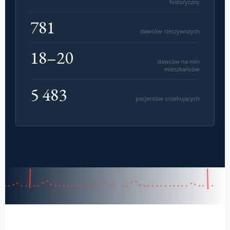
historyczny
TEKST
781
Rozmiar czcionki
dawców rzeczywistych
Odstępy liter
18–20
Odstępy linii
dawców na mln
mieszkańców
Podkreślanie linków
5 483
Tryb dysleksji
pacjentów oczekujących
WYGLĄD STRONY
◑
Kontrast
☀
Jasny
Zatrzymaj animacje
Duży kursor