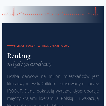
MIEJSCE POLSKI W TRANSPLANTOLOGII
Ranking
międzynarodowy
Liczba dawców na milion mieszkańców jest
kluczowym wskaźnikiem stosowanym przez
IRODaT. Dane pokazują wyraźne dysproporcje
między krajami liderami a Polską - i wskazują
kierunek potrzebnych działań.