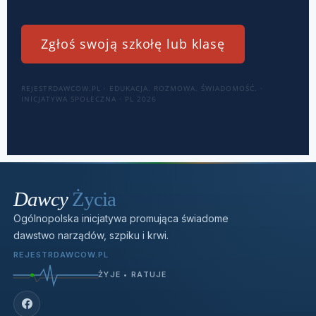
Zgłoś swoją szkołę lub klasę
REJESTRDAWCOW.PL · EDUKACJA. ROZMOWA. ŚWIADOMOŚĆ. ·
INICJATYWA SPOŁECZNA · PL 2026