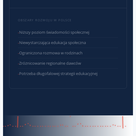
OBSZARY ROZWOJU W POLSCE
Niższy poziom świadomości społecznej
Niewystarczająca edukacja społeczna
Ograniczona rozmowa w rodzinach
Zróżnicowanie regionalne dawców
Potrzeba długofalowej strategii edukacyjnej