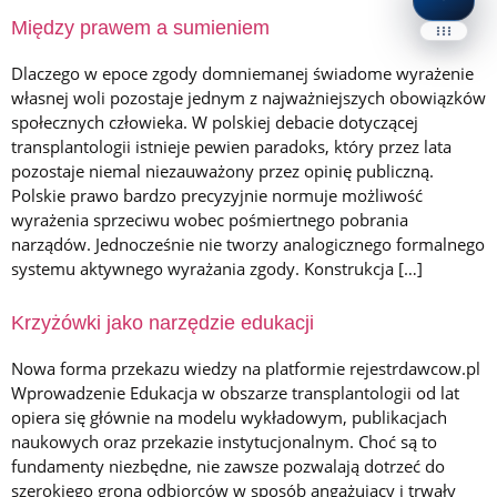
Dostę
Panel Dostępności
Między prawem a sumieniem
Accessibility Widget Pro
Dlaczego w epoce zgody domniemanej świadome wyrażenie
własnej woli pozostaje jednym z najważniejszych obowiązków
CZYTANIE TEKSTU
społecznych człowieka. W polskiej debacie dotyczącej
transplantologii istnieje pewien paradoks, który przez lata
▶
pozostaje niemal niezauważony przez opinię publiczną.
Czytaj stronę
C
Polskie prawo bardzo precyzyjnie normuje możliwość
⏸
wyrażenia sprzeciwu wobec pośmiertnego pobrania
Pauza
narządów. Jednocześnie nie tworzy analogicznego formalnego
systemu aktywnego wyrażania zgody. Konstrukcja […]
Tempo
Ton
Krzyżówki jako narzędzie edukacji
Lektor
Nowa forma przekazu wiedzy na platformie rejestrdawcow.pl
Wprowadzenie Edukacja w obszarze transplantologii od lat
Po otwarciu panelu lista głosów zostanie 
opiera się głównie na modelu wykładowym, publikacjach
Gotowe do czytan
naukowych oraz przekazie instytucjonalnym. Choć są to
fundamenty niezbędne, nie zawsze pozwalają dotrzeć do
szerokiego grona odbiorców w sposób angażujący i trwały
TEKST