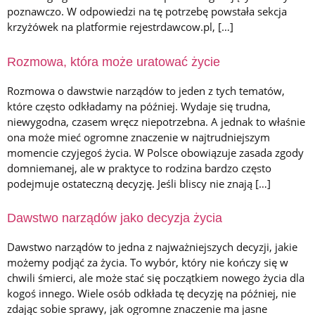
poznawczo. W odpowiedzi na tę potrzebę powstała sekcja
Rozmiar czcionki
krzyżówek na platformie rejestrdawcow.pl, […]
Odstępy liter
Rozmowa, która może uratować życie
Odstępy linii
Rozmowa o dawstwie narządów to jeden z tych tematów,
Podkreślanie linków
które często odkładamy na później. Wydaje się trudna,
niewygodna, czasem wręcz niepotrzebna. A jednak to właśnie
Tryb dysleksji
ona może mieć ogromne znaczenie w najtrudniejszym
momencie czyjegoś życia. W Polsce obowiązuje zasada zgody
WYGLĄD STRONY
domniemanej, ale w praktyce to rodzina bardzo często
◑
podejmuje ostateczną decyzję. Jeśli bliscy nie znają […]
Kontrast
Dawstwo narządów jako decyzja życia
☀
Jasny
Dawstwo narządów to jedna z najważniejszych decyzji, jakie
możemy podjąć za życia. To wybór, który nie kończy się w
Zatrzymaj animacje
chwili śmierci, ale może stać się początkiem nowego życia dla
Duży kursor
kogoś innego. Wiele osób odkłada tę decyzję na później, nie
zdając sobie sprawy, jak ogromne znaczenie ma jasne