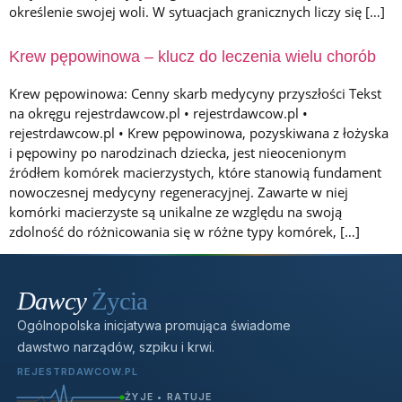
KOLOR TŁA STRONY
określenie swojej woli. W sytuacjach granicznych liczy się […]
Krew pępowinowa – klucz do leczenia wielu chorób
KOLOR TEKSTU STRONY
Krew pępowinowa: Cenny skarb medycyny przyszłości Tekst
na okręgu rejestrdawcow.pl • rejestrdawcow.pl •
rejestrdawcow.pl • Krew pępowinowa, pozyskiwana z łożyska
i pępowiny po narodzinach dziecka, jest nieocenionym
KOLOR NAGŁÓWKÓW
źródłem komórek macierzystych, które stanowią fundament
nowoczesnej medycyny regeneracyjnej. Zawarte w niej
komórki macierzyste są unikalne ze względu na swoją
zdolność do różnicowania się w różne typy komórek, […]
↺
Resetuj wszystkie us