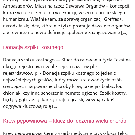
Ambasadorów Miast na rzecz Dawstwa Organów – koncepcji,
która swoje korzenie ma we Francji, w sercu europejskiego
humanizmu. Właśnie tam, za sprawą organizacji Greffes+,
narodziła się idea, która nie tylko promuje dawstwo organów,
ale również na nowo definiuje społeczne zaangażowanie […]
Donacja szpiku kostnego
Donacja szpiku kostnego — Klucz do ratowania życia Tekst na
okręgu rejestrdawcow.pl • rejestrdawcow.pl •
rejestrdawcow.pl • Donacja szpiku kostnego to jeden z
najważniejszych gestów, który może uratować życie osób
cierpiących na poważne choroby krwi, takie jak białaczka,
chłoniaki czy inne schorzenia hematologiczne. Szpik kostny,
będący gąbczastą tkanką znajdującą się wewnątrz kości,
odgrywa kluczową rolę […]
Krew pępowinowa – klucz do leczenia wielu chorób
Krew pępowinowa: Cenny skarb medycyny przyszłości Tekst