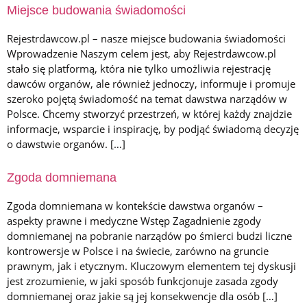
KOLOR TŁA STRONY
Miejsce budowania świadomości
Rejestrdawcow.pl – nasze miejsce budowania świadomości
Wprowadzenie Naszym celem jest, aby Rejestrdawcow.pl
KOLOR TEKSTU STRONY
stało się platformą, która nie tylko umożliwia rejestrację
dawców organów, ale również jednoczy, informuje i promuje
szeroko pojętą świadomość na temat dawstwa narządów w
Polsce. Chcemy stworzyć przestrzeń, w której każdy znajdzie
KOLOR NAGŁÓWKÓW
informacje, wsparcie i inspirację, by podjąć świadomą decyzję
o dawstwie organów. […]
Zgoda domniemana
↺
Resetuj wszystkie us
Zgoda domniemana w kontekście dawstwa organów –
aspekty prawne i medyczne Wstęp Zagadnienie zgody
domniemanej na pobranie narządów po śmierci budzi liczne
kontrowersje w Polsce i na świecie, zarówno na gruncie
prawnym, jak i etycznym. Kluczowym elementem tej dyskusji
jest zrozumienie, w jaki sposób funkcjonuje zasada zgody
domniemanej oraz jakie są jej konsekwencje dla osób […]