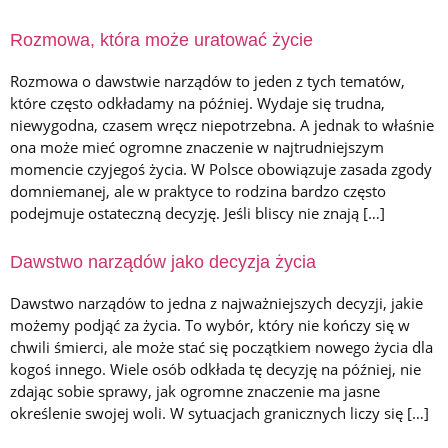
Rozmiar czcionki
Rozmowa, która może uratować życie
Odstępy liter
Rozmowa o dawstwie narządów to jeden z tych tematów,
które często odkładamy na później. Wydaje się trudna,
Odstępy linii
niewygodna, czasem wręcz niepotrzebna. A jednak to właśnie
Podkreślanie linków
ona może mieć ogromne znaczenie w najtrudniejszym
momencie czyjegoś życia. W Polsce obowiązuje zasada zgody
Tryb dysleksji
domniemanej, ale w praktyce to rodzina bardzo często
podejmuje ostateczną decyzję. Jeśli bliscy nie znają […]
WYGLĄD STRONY
◑
Dawstwo narządów jako decyzja życia
Kontrast
Dawstwo narządów to jedna z najważniejszych decyzji, jakie
☀
możemy podjąć za życia. To wybór, który nie kończy się w
Jasny
chwili śmierci, ale może stać się początkiem nowego życia dla
kogoś innego. Wiele osób odkłada tę decyzję na później, nie
Zatrzymaj animacje
zdając sobie sprawy, jak ogromne znaczenie ma jasne
określenie swojej woli. W sytuacjach granicznych liczy się […]
Duży kursor