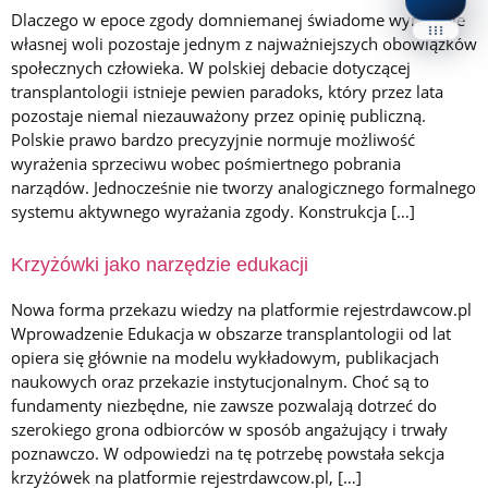
Dostę
Dlaczego w epoce zgody domniemanej świadome wyrażenie
Panel Dostępności
własnej woli pozostaje jednym z najważniejszych obowiązków
Accessibility Widget Pro
społecznych człowieka. W polskiej debacie dotyczącej
transplantologii istnieje pewien paradoks, który przez lata
CZYTANIE TEKSTU
pozostaje niemal niezauważony przez opinię publiczną.
Polskie prawo bardzo precyzyjnie normuje możliwość
▶
wyrażenia sprzeciwu wobec pośmiertnego pobrania
Czytaj stronę
C
narządów. Jednocześnie nie tworzy analogicznego formalnego
systemu aktywnego wyrażania zgody. Konstrukcja […]
⏸
Pauza
Krzyżówki jako narzędzie edukacji
Tempo
Ton
Nowa forma przekazu wiedzy na platformie rejestrdawcow.pl
Lektor
Wprowadzenie Edukacja w obszarze transplantologii od lat
opiera się głównie na modelu wykładowym, publikacjach
naukowych oraz przekazie instytucjonalnym. Choć są to
Po otwarciu panelu lista głosów zostanie 
fundamenty niezbędne, nie zawsze pozwalają dotrzeć do
Gotowe do czytan
szerokiego grona odbiorców w sposób angażujący i trwały
poznawczo. W odpowiedzi na tę potrzebę powstała sekcja
krzyżówek na platformie rejestrdawcow.pl, […]
TEKST