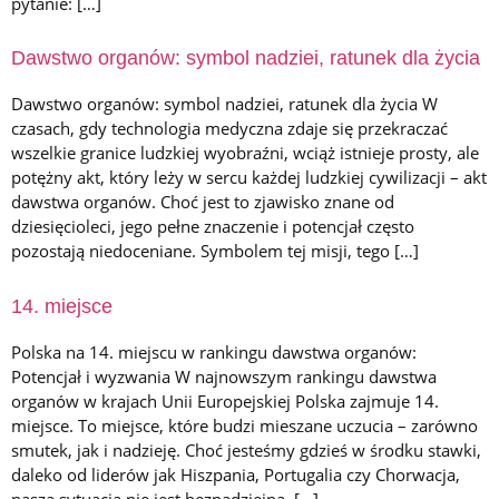
pytanie: […]
Dawstwo organów: symbol nadziei, ratunek dla życia
Dawstwo organów: symbol nadziei, ratunek dla życia W
czasach, gdy technologia medyczna zdaje się przekraczać
wszelkie granice ludzkiej wyobraźni, wciąż istnieje prosty, ale
potężny akt, który leży w sercu każdej ludzkiej cywilizacji – akt
dawstwa organów. Choć jest to zjawisko znane od
dziesięcioleci, jego pełne znaczenie i potencjał często
pozostają niedoceniane. Symbolem tej misji, tego […]
14. miejsce
Polska na 14. miejscu w rankingu dawstwa organów:
Potencjał i wyzwania W najnowszym rankingu dawstwa
organów w krajach Unii Europejskiej Polska zajmuje 14.
miejsce. To miejsce, które budzi mieszane uczucia – zarówno
smutek, jak i nadzieję. Choć jesteśmy gdzieś w środku stawki,
daleko od liderów jak Hiszpania, Portugalia czy Chorwacja,
nasza sytuacja nie jest beznadziejna. […]