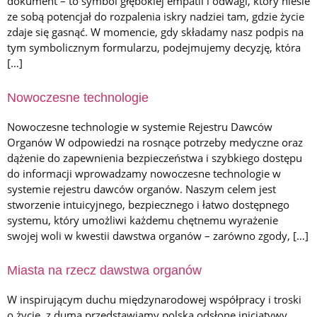
dokument – to symbol głębokiej empatii i odwagi, który niesie
ze sobą potencjał do rozpalenia iskry nadziei tam, gdzie życie
zdaje się gasnąć. W momencie, gdy składamy nasz podpis na
tym symbolicznym formularzu, podejmujemy decyzję, która
[…]
Nowoczesne technologie
Nowoczesne technologie w systemie Rejestru Dawców
Organów W odpowiedzi na rosnące potrzeby medyczne oraz
dążenie do zapewnienia bezpieczeństwa i szybkiego dostępu
do informacji wprowadzamy nowoczesne technologie w
systemie rejestru dawców organów. Naszym celem jest
stworzenie intuicyjnego, bezpiecznego i łatwo dostępnego
systemu, który umożliwi każdemu chętnemu wyrażenie
swojej woli w kwestii dawstwa organów – zarówno zgody, […]
Miasta na rzecz dawstwa organów
W inspirującym duchu międzynarodowej współpracy i troski
o życie, z dumą przedstawiamy polską odsłonę inicjatywy