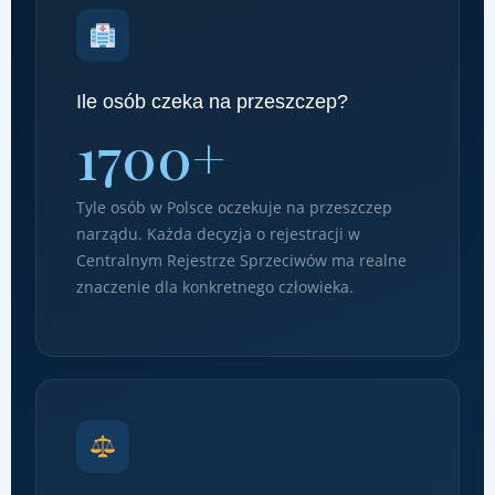
Ile osób czeka na przeszczep?
1700+
Tyle osób w Polsce oczekuje na przeszczep
narządu. Każda decyzja o rejestracji w
Centralnym Rejestrze Sprzeciwów ma realne
znaczenie dla konkretnego człowieka.