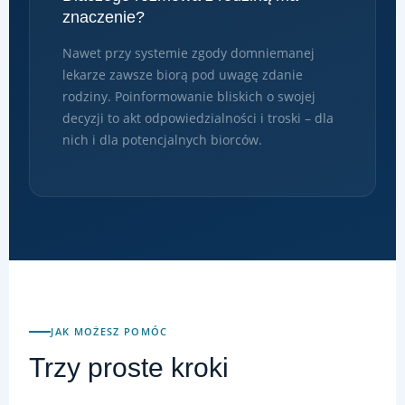
znaczenie?
Nawet przy systemie zgody domniemanej
lekarze zawsze biorą pod uwagę zdanie
rodziny. Poinformowanie bliskich o swojej
decyzji to akt odpowiedzialności i troski – dla
nich i dla potencjalnych biorców.
JAK MOŻESZ POMÓC
Trzy proste kroki