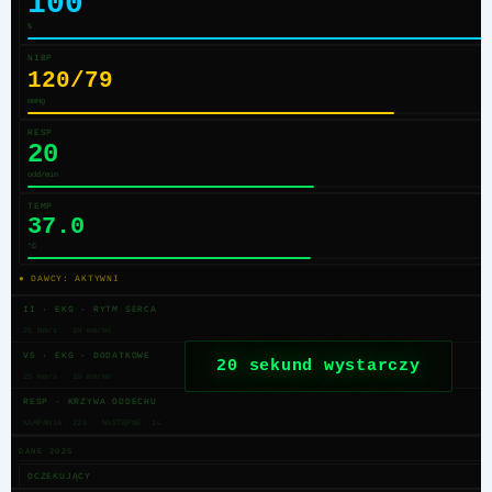
100
%
NIBP
120/79
mmHg
RESP
20
odd/min
TEMP
37.0
°C
● DAWCY: AKTYWNI
II · EKG - RYTM SERCA
25 mm/s · 10 mm/mV
V5 · EKG - DODATKOWE
ktoś czeka na dawcę
25 mm/s · 10 mm/mV
RESP - KRZYWA ODDECHU
KAMPANIA: 21s · NASTĘPNE: 0s
DANE 2025
OCZEKUJĄCY