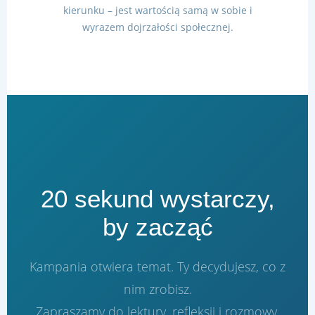
kierunku – jest wartością samą w sobie i
wyrazem dojrzałości społecznej.
20 sekund wystarczy,
by zacząć
Kampania otwiera temat. Ty decydujesz, co z
nim zrobisz.
Zapraszamy do lektury, refleksji i rozmowy.