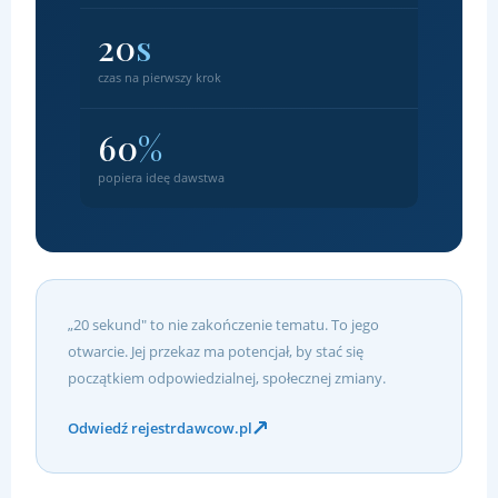
20
s
czas na pierwszy krok
60
%
popiera ideę dawstwa
„20 sekund" to nie zakończenie tematu. To jego
otwarcie. Jej przekaz ma potencjał, by stać się
początkiem odpowiedzialnej, społecznej zmiany.
Odwiedź rejestrdawcow.pl