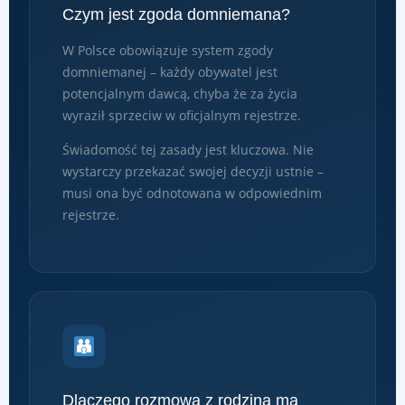
Czym jest zgoda domniemana?
W Polsce obowiązuje system zgody
domniemanej – każdy obywatel jest
potencjalnym dawcą, chyba że za życia
wyraził sprzeciw w oficjalnym rejestrze.
Świadomość tej zasady jest kluczowa. Nie
wystarczy przekazać swojej decyzji ustnie –
musi ona być odnotowana w odpowiednim
rejestrze.
Dlaczego rozmowa z rodziną ma