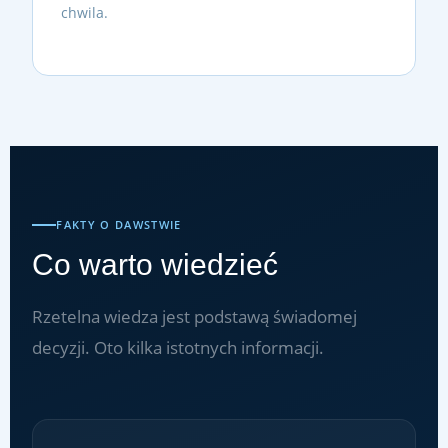
chwila.
FAKTY O DAWSTWIE
Co warto wiedzieć
Rzetelna wiedza jest podstawą świadomej
decyzji. Oto kilka istotnych informacji.