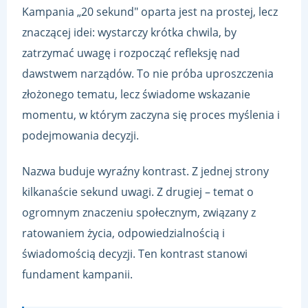
Kampania „20 sekund" oparta jest na prostej, lecz
KOLOR TŁA STRONY
znaczącej idei: wystarczy krótka chwila, by
zatrzymać uwagę i rozpocząć refleksję nad
dawstwem narządów. To nie próba uproszczenia
KOLOR TEKSTU STRONY
złożonego tematu, lecz świadome wskazanie
momentu, w którym zaczyna się proces myślenia i
KOLOR NAGŁÓWKÓW
podejmowania decyzji.
Nazwa buduje wyraźny kontrast. Z jednej strony
kilkanaście sekund uwagi. Z drugiej – temat o
↺
Resetuj wszystkie us
ogromnym znaczeniu społecznym, związany z
ratowaniem życia, odpowiedzialnością i
świadomością decyzji. Ten kontrast stanowi
fundament kampanii.