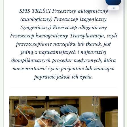
Dostę
Panel Dostępności
SPIS TREŚCI Przeszczep autogeniczny
Accessibility Widget Pro
(autologiczny) Przeszczep izogeniczny
(syngeniczny) Przeszczep allogeniczny
CZYTANIE TEKSTU
Przeszczep ksenogeniczny Transplantacja, czyli
▶
przeszczepianie narządów lub tkanek, jest
Czytaj stronę
C
jedną z najważniejszych i najbardziej
⏸
skomplikowanych procedur medycznych, która
Pauza
może uratować życie pacjentów lub znacząco
Tempo
Ton
poprawić jakość ich życia.
Lektor
Po otwarciu panelu lista głosów zostanie 
Gotowe do czytan
TEKST