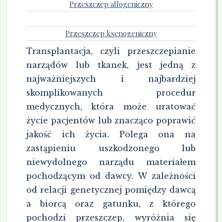
Przeszczep allogeniczny
KOLOR TŁA STRONY
Przeszczep ksenogeniczny
KOLOR TEKSTU STRONY
Transplantacja, czyli przeszczepianie
narządów lub tkanek, jest jedną z
najważniejszych i najbardziej
KOLOR NAGŁÓWKÓW
skomplikowanych procedur
medycznych, która może uratować
życie pacjentów lub znacząco poprawić
↺
jakość ich życia. Polega ona na
Resetuj wszystkie us
zastąpieniu uszkodzonego lub
niewydolnego narządu materiałem
pochodzącym od dawcy. W zależności
od relacji genetycznej pomiędzy dawcą
a biorcą oraz gatunku, z którego
pochodzi przeszczep, wyróżnia się